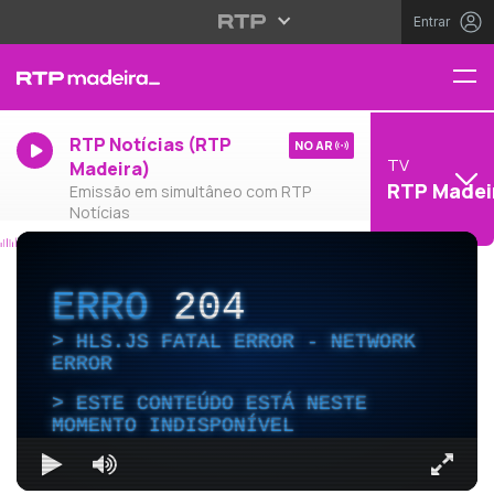
Entrar
RTP Notícias (RTP
NO AR
TV
Madeira)
RTP Madei
Emissão em simultâneo com RTP
Notícias
ERRO
204
HLS.JS FATAL ERROR - NETWORK
ERROR
ESTE CONTEÚDO ESTÁ NESTE
MOMENTO INDISPONÍVEL