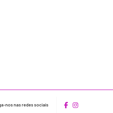
Aceder ao Fac
Aceder ao I
ga-nos nas redes sociais