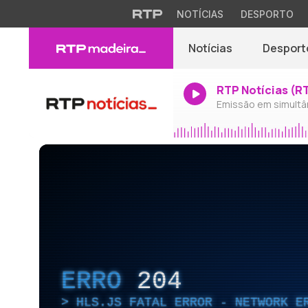
NOTÍCIAS
DESPORTO
Notícias
Desport
RTP Notícias (R
Emissão em simultâ
ERRO
204
HLS.JS FATAL ERROR - NETWORK E