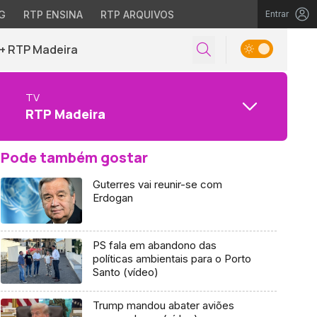
G
RTP ENSINA
RTP ARQUIVOS
Entrar
+ RTP Madeira
TV
RTP Madeira
Pode também gostar
Guterres vai reunir-se com
Erdogan
PS fala em abandono das
políticas ambientais para o Porto
Santo (vídeo)
Trump mandou abater aviões