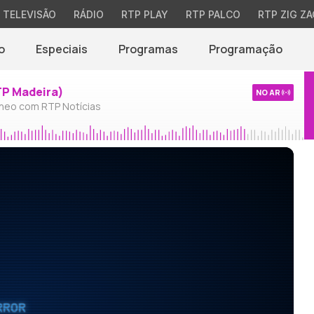
TELEVISÃO
RÁDIO
RTP PLAY
RTP PALCO
RTP ZIG ZA
o
Especiais
Programas
Programação
TP Madeira)
NO AR
neo com RTP Notícias
RROR