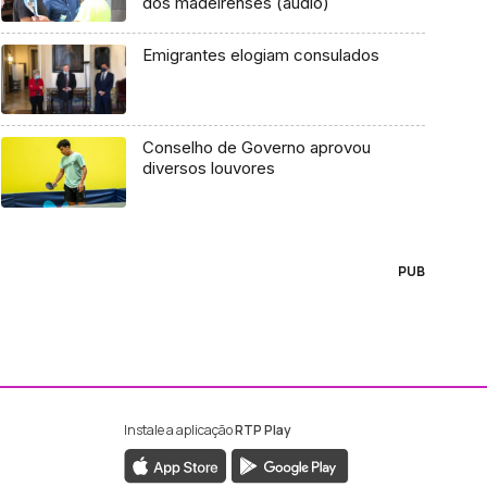
dos madeirenses (áudio)
Emigrantes elogiam consulados
Conselho de Governo aprovou
diversos louvores
PUB
Instale a aplicação
RTP Play
ebook da RTP Madeira
nstagram da RTP Madeira