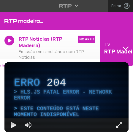
Entrar
RTP Notícias (RTP
NO AR
TV
Madeira)
RTP Madei
Emissão em simultâneo com RTP
Notícias
ERRO
204
HLS.JS FATAL ERROR - NETWORK
ERROR
ESTE CONTEÚDO ESTÁ NESTE
MOMENTO INDISPONÍVEL