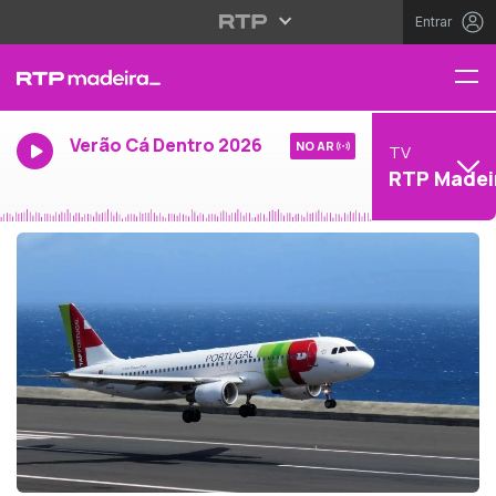
Entrar
Verão Cá Dentro 2026
NO AR
TV
RTP Madei