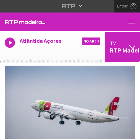
Entrar
Atlântida Açores
NO AR
TV
RTP Madei