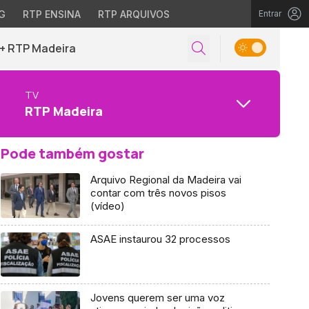
G
RTP ENSINA
RTP ARQUIVOS
Entrar
+ RTP Madeira
TV
RTP Madeira
Pode também gostar
Arquivo Regional da Madeira vai
contar com três novos pisos
(vídeo)
ASAE instaurou 32 processos
Jovens querem ser uma voz