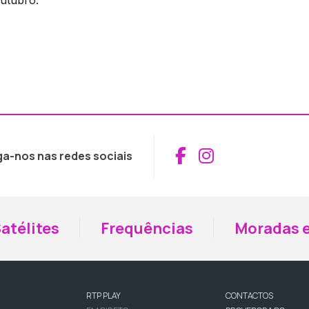
Aceder ao Fac
Aceder ao I
ga-nos nas redes sociais
atélites
Frequências
Moradas e
RTP PLAY
CONTACTOS