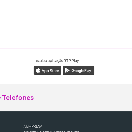
Instale a aplicação
RTP Play
ebook da RTP Madeira
nstagram da RTP Madeira
 Telefones
A EMPRESA