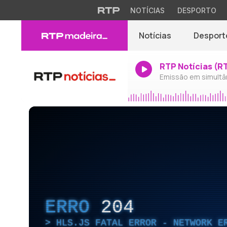
NOTÍCIAS
DESPORTO
Notícias
Desport
RTP Notícias (R
Emissão em simultâ
ERRO
204
HLS.JS FATAL ERROR - NETWORK E