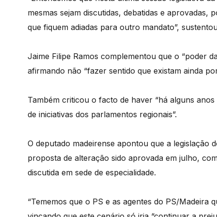
mesmas sejam discutidas, debatidas e aprovadas, 
que fiquem adiadas para outro mandato”, sustentou
Jaime Filipe Ramos complementou que o “poder da A
afirmando não “fazer sentido que existam ainda por
Também criticou o facto de haver “há alguns anos
de iniciativas dos parlamentos regionais”.
O deputado madeirense apontou que a legislação do
proposta de alteração sido aprovada em julho, com
discutida em sede de especialidade.
“Tememos que o PS e as agentes do PS/Madeira que
vincando que este cenário só iria “continuar a prej