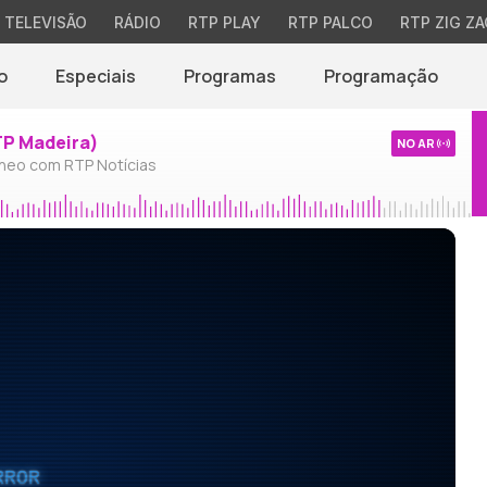
TELEVISÃO
RÁDIO
RTP PLAY
RTP PALCO
RTP ZIG ZA
o
Especiais
Programas
Programação
TP Madeira)
NO AR
neo com RTP Notícias
RROR