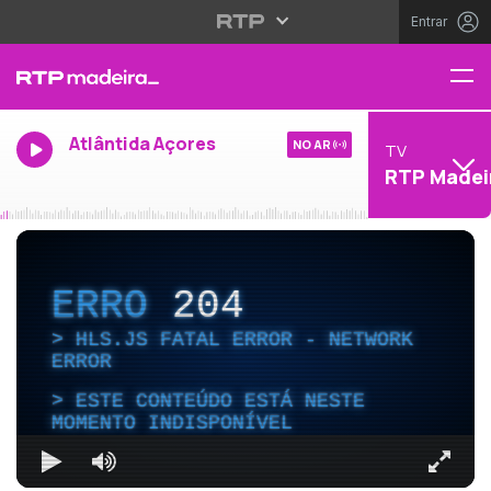
Entrar
Atlântida Açores
NO AR
TV
RTP Madei
ERRO
204
HLS.JS FATAL ERROR - NETWORK
ERROR
ESTE CONTEÚDO ESTÁ NESTE
MOMENTO INDISPONÍVEL