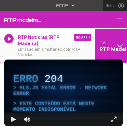
Entrar
RTP Notícias (RTP
NO AR
TV
Madeira)
RTP Madei
Emissão em simultâneo com RTP
Notícias
ERRO
204
HLS.JS FATAL ERROR - NETWORK
ERROR
ESTE CONTEÚDO ESTÁ NESTE
MOMENTO INDISPONÍVEL