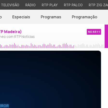
TELEVISÃO
RÁDIO
RTP PLAY
RTP PALCO
RTP ZIG ZA
o
Especiais
Programas
Programação
TP Madeira)
NO AR
neo com RTP Notícias
RROR