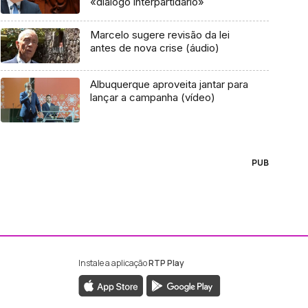
«diálogo interpartidário»
Marcelo sugere revisão da lei
antes de nova crise (áudio)
Albuquerque aproveita jantar para
lançar a campanha (vídeo)
PUB
Instale a aplicação
RTP Play
ebook da RTP Madeira
nstagram da RTP Madeira