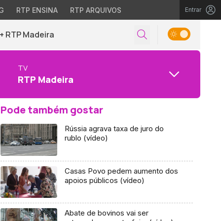
G
RTP ENSINA
RTP ARQUIVOS
Entrar
+ RTP Madeira
TV
RTP Madeira
Pode também gostar
Rússia agrava taxa de juro do
rublo (vídeo)
Casas Povo pedem aumento dos
apoios públicos (vídeo)
Abate de bovinos vai ser