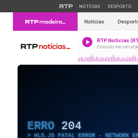
NOTÍCIAS
DESPORTO
Notícias
Desport
RTP Notícias (R
Emissão em simultâ
ERRO
204
HLS.JS FATAL ERROR - NETWORK E