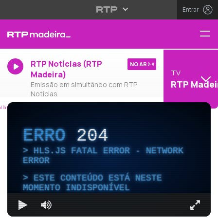
Entrar
RTP Notícias (RTP
NO AR
TV
Madeira)
RTP Madei
Emissão em simultâneo com RTP
Notícias
ERRO
204
HLS.JS FATAL ERROR - NETWORK
ERROR
ESTE CONTEÚDO ESTÁ NESTE
MOMENTO INDISPONÍVEL