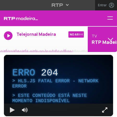
Entrar
Telejornal Madeira
NO AR
TV
RTP Madei
ERRO
204
HLS.JS FATAL ERROR - NETWORK
ERROR
ESTE CONTEÚDO ESTÁ NESTE
MOMENTO INDISPONÍVEL