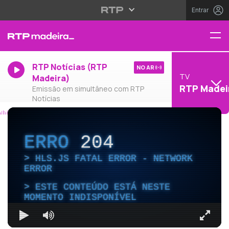
Entrar
RTP Notícias (RTP
NO AR
TV
Madeira)
RTP Madei
Emissão em simultâneo com RTP
Notícias
ERRO
204
HLS.JS FATAL ERROR - NETWORK
ERROR
ESTE CONTEÚDO ESTÁ NESTE
MOMENTO INDISPONÍVEL