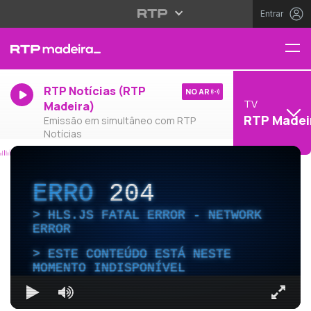
Entrar
RTP Notícias (RTP
NO AR
TV
Madeira)
RTP Madei
Emissão em simultâneo com RTP
Notícias
ERRO
204
HLS.JS FATAL ERROR - NETWORK
ERROR
ESTE CONTEÚDO ESTÁ NESTE
MOMENTO INDISPONÍVEL