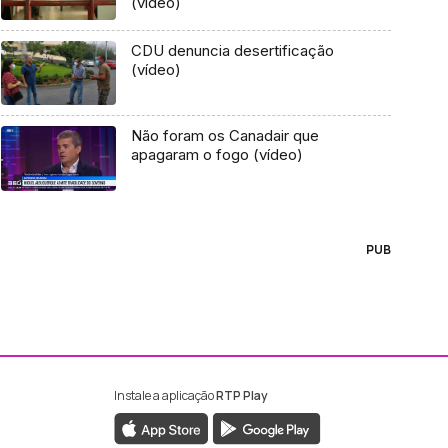
(vídeo)
CDU denuncia desertificação
(vídeo)
Não foram os Canadair que
apagaram o fogo (vídeo)
PUB
Instale a aplicação
RTP Play
ebook da RTP Madeira
nstagram da RTP Madeira