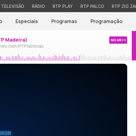
TELEVISÃO
RÁDIO
RTP PLAY
RTP PALCO
RTP ZIG ZA
o
Especiais
Programas
Programação
TP Madeira)
NO AR
neo com RTP Notícias
RROR