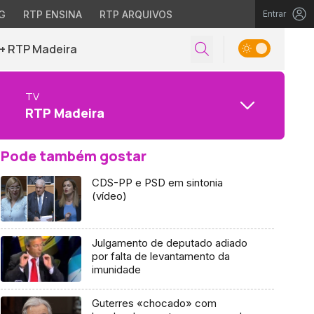
G
RTP ENSINA
RTP ARQUIVOS
Entrar
+ RTP Madeira
TV
RTP Madeira
Pode também gostar
CDS-PP e PSD em sintonia
(vídeo)
Julgamento de deputado adiado
por falta de levantamento da
imunidade
Guterres «chocado» com