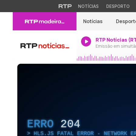
NOTÍCIAS
DESPORTO
Notícias
Desport
RTP Notícias (R
Emissão em simultâ
ERRO
204
HLS.JS FATAL ERROR - NETWORK E