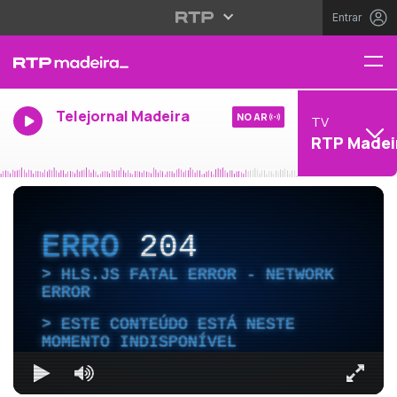
Entrar
Telejornal Madeira
NO AR
TV
RTP Madei
ERRO
204
HLS.JS FATAL ERROR - NETWORK
ERROR
ESTE CONTEÚDO ESTÁ NESTE
MOMENTO INDISPONÍVEL