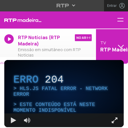
Entrar
RTP Notícias (RTP
NO AR
TV
Madeira)
RTP Madei
Emissão em simultâneo com RTP
Notícias
ERRO
204
HLS.JS FATAL ERROR - NETWORK
ERROR
ESTE CONTEÚDO ESTÁ NESTE
MOMENTO INDISPONÍVEL