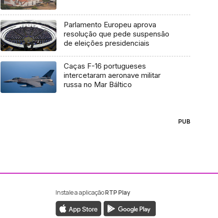
Parlamento Europeu aprova
resolução que pede suspensão
de eleições presidenciais
Caças F-16 portugueses
intercetaram aeronave militar
russa no Mar Báltico
PUB
Instale a aplicação
RTP Play
ebook da RTP Madeira
nstagram da RTP Madeira