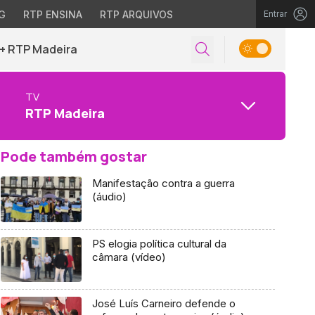
G
RTP ENSINA
RTP ARQUIVOS
Entrar
+ RTP Madeira
TV
RTP Madeira
Pode também gostar
Manifestação contra a guerra
(áudio)
PS elogia política cultural da
câmara (vídeo)
José Luís Carneiro defende o