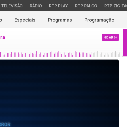
TELEVISÃO
RÁDIO
RTP PLAY
RTP PALCO
RTP ZIG ZA
o
Especiais
Programas
Programação
ira
NO AR
RROR