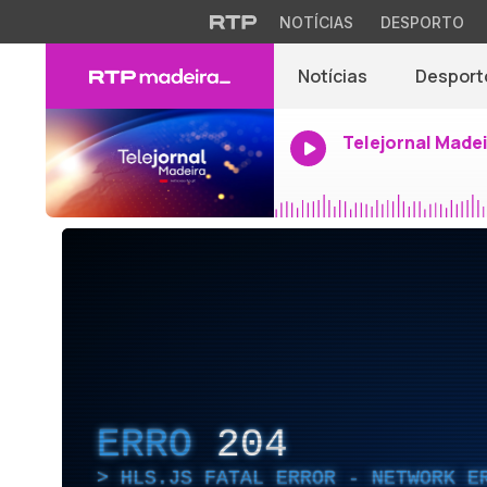
NOTÍCIAS
DESPORTO
Notícias
Desport
Telejornal Made
ERRO
204
HLS.JS FATAL ERROR - NETWORK E