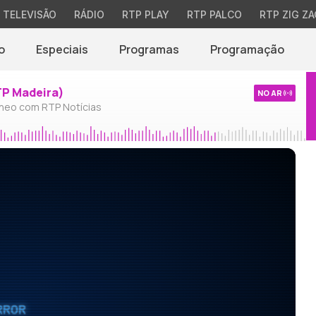
TELEVISÃO
RÁDIO
RTP PLAY
RTP PALCO
RTP ZIG ZA
o
Especiais
Programas
Programação
TP Madeira)
NO AR
neo com RTP Notícias
RROR