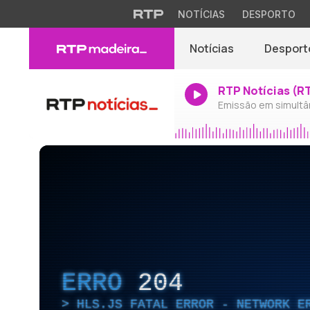
NOTÍCIAS
DESPORTO
Notícias
Desport
RTP Notícias (R
Emissão em simultâ
ERRO
204
HLS.JS FATAL ERROR - NETWORK E