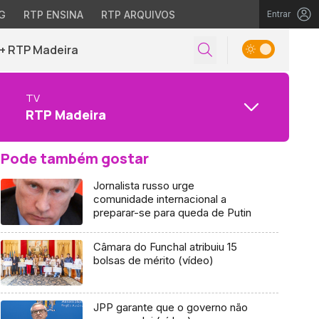
G
RTP ENSINA
RTP ARQUIVOS
Entrar
+ RTP Madeira
TV
RTP Madeira
Pode também gostar
Jornalista russo urge
comunidade internacional a
preparar-se para queda de Putin
Câmara do Funchal atribuiu 15
bolsas de mérito (vídeo)
JPP garante que o governo não