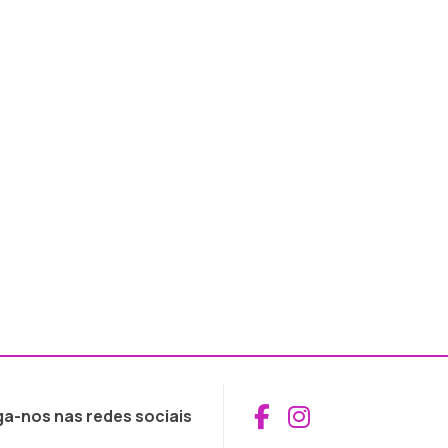
Aceder ao Fac
Aceder ao I
ga-nos nas redes sociais