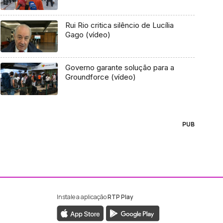
Rui Rio critica silêncio de Lucília
Gago (vídeo)
Governo garante solução para a
Groundforce (vídeo)
PUB
Instale a aplicação
RTP Play
ebook da RTP Madeira
nstagram da RTP Madeira