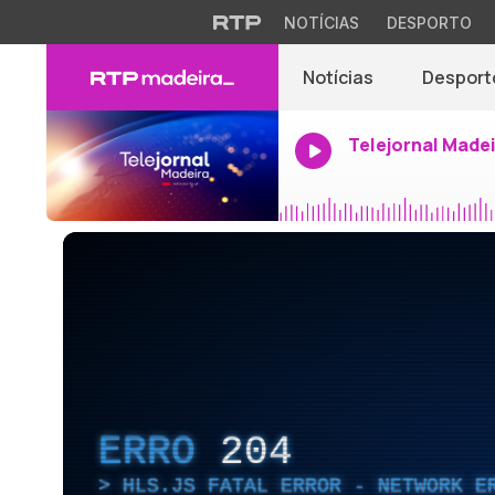
NOTÍCIAS
DESPORTO
Notícias
Desport
Telejornal Made
ERRO
204
HLS.JS FATAL ERROR - NETWORK E