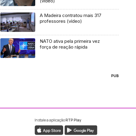
(vídeo)
A Madeira contratou mais 317
professores (vídeo)
NATO ativa pela primeira vez
força de reação rápida
PUB
Instale a aplicação
RTP Play
ebook da RTP Madeira
nstagram da RTP Madeira