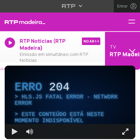
Entrar
RTP Notícias (RTP
NO AR
TV
Madeira)
RTP Madei
Emissão em simultâneo com RTP
Notícias
ERRO
204
HLS.JS FATAL ERROR - NETWORK
ERROR
ESTE CONTEÚDO ESTÁ NESTE
MOMENTO INDISPONÍVEL