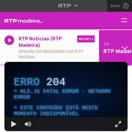
Entrar
RTP Notícias (RTP
NO AR
TV
Madeira)
RTP Madei
Emissão em simultâneo com RTP
Notícias
ERRO
204
HLS.JS FATAL ERROR - NETWORK
ERROR
ESTE CONTEÚDO ESTÁ NESTE
MOMENTO INDISPONÍVEL