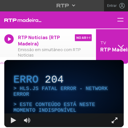
Entrar
RTP Notícias (RTP
NO AR
TV
Madeira)
RTP Madei
Emissão em simultâneo com RTP
Notícias
ERRO
204
HLS.JS FATAL ERROR - NETWORK
ERROR
ESTE CONTEÚDO ESTÁ NESTE
MOMENTO INDISPONÍVEL