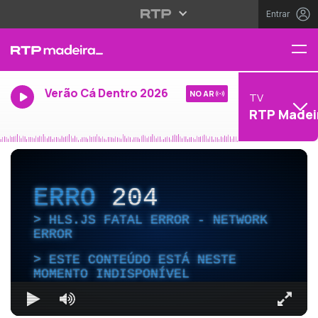
Entrar
Verão Cá Dentro 2026
NO AR
TV
RTP Madei
ERRO
204
HLS.JS FATAL ERROR - NETWORK
ERROR
ESTE CONTEÚDO ESTÁ NESTE
MOMENTO INDISPONÍVEL