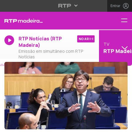
Entrar
RTP Notícias (RTP
NO AR
TV
Madeira)
RTP Madei
Emissão em simultâneo com RTP
Notícias