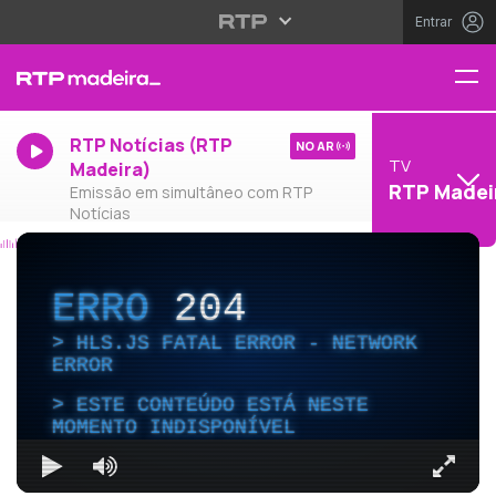
Entrar
RTP Notícias (RTP
NO AR
TV
Madeira)
RTP Madei
Emissão em simultâneo com RTP
Notícias
ERRO
204
HLS.JS FATAL ERROR - NETWORK
ERROR
ESTE CONTEÚDO ESTÁ NESTE
MOMENTO INDISPONÍVEL