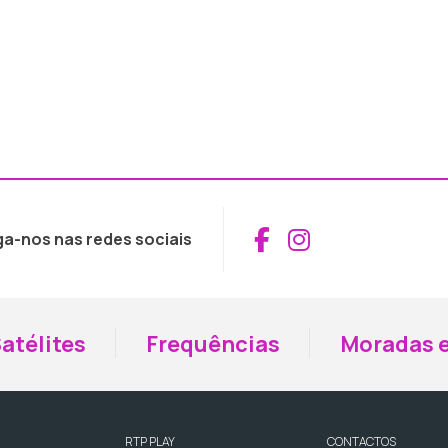
Aceder ao Fac
Aceder ao I
ga-nos nas redes sociais
atélites
Frequências
Moradas e
RTP PLAY
CONTACTOS