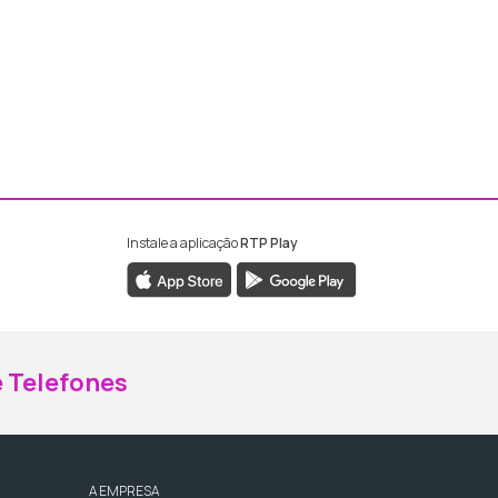
Instale a aplicação
RTP Play
ebook da RTP Madeira
nstagram da RTP Madeira
 Telefones
A EMPRESA