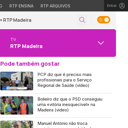
G
RTP ENSINA
RTP ARQUIVOS
Entrar
+ RTP Madeira
TV
RTP Madeira
Pode também gostar
PCP diz que é preciso mais
profissionais para o Serviço
Regional de Saúde (vídeo)
Bolieiro diz que o PSD conseguiu
uma «vitória inesquecível» na
Madeira (video)
Manuel António não troca