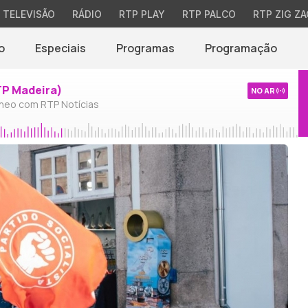
TELEVISÃO
RÁDIO
RTP PLAY
RTP PALCO
RTP ZIG ZA
o
Especiais
Programas
Programação
TP Madeira)
NO AR
neo com RTP Notícias