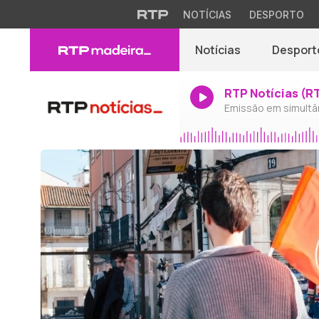
NOTÍCIAS
DESPORTO
Notícias
Desport
RTP Notícias (R
Emissão em simultâ