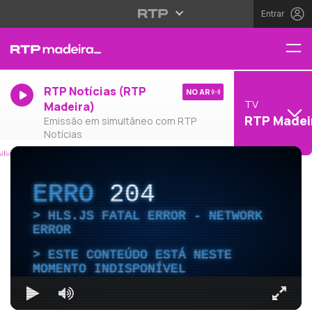
Entrar
RTP Notícias (RTP
NO AR
TV
Madeira)
RTP Madei
Emissão em simultâneo com RTP
Notícias
ERRO
204
HLS.JS FATAL ERROR - NETWORK
ERROR
ESTE CONTEÚDO ESTÁ NESTE
MOMENTO INDISPONÍVEL