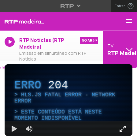
Entrar
RTP Notícias (RTP
NO AR
TV
Madeira)
RTP Madei
Emissão em simultâneo com RTP
Notícias
ERRO
204
HLS.JS FATAL ERROR - NETWORK
ERROR
ESTE CONTEÚDO ESTÁ NESTE
MOMENTO INDISPONÍVEL