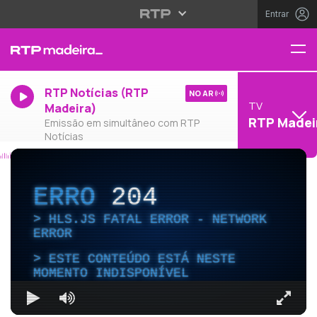
Entrar
RTP Notícias (RTP
NO AR
TV
Madeira)
RTP Madei
Emissão em simultâneo com RTP
Notícias
ERRO
204
HLS.JS FATAL ERROR - NETWORK
ERROR
ESTE CONTEÚDO ESTÁ NESTE
MOMENTO INDISPONÍVEL