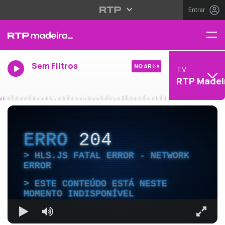
Entrar
Sem Filtros
NO AR
TV
RTP Madei
ERRO
204
HLS.JS FATAL ERROR - NETWORK
ERROR
ESTE CONTEÚDO ESTÁ NESTE
MOMENTO INDISPONÍVEL