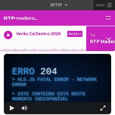
Entrar
Verão Cá Dentro 2026
NO AR
TV
RTP Madei
ERRO
204
HLS.JS FATAL ERROR - NETWORK
ERROR
ESTE CONTEÚDO ESTÁ NESTE
MOMENTO INDISPONÍVEL