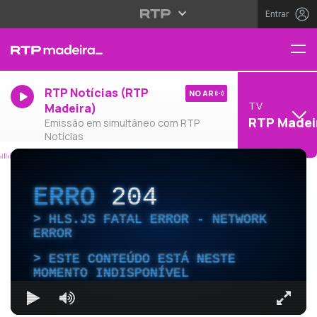
Entrar
RTP Notícias (RTP
NO AR
TV
Madeira)
RTP Madei
Emissão em simultâneo com RTP
Notícias
ERRO
204
HLS.JS FATAL ERROR - NETWORK
ERROR
ESTE CONTEÚDO ESTÁ NESTE
MOMENTO INDISPONÍVEL