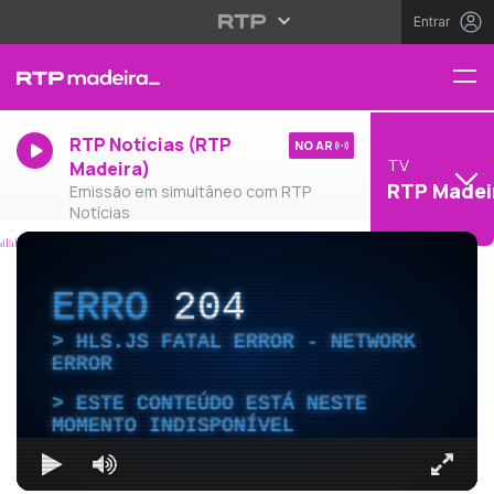
Entrar
RTP Notícias (RTP
NO AR
TV
Madeira)
RTP Madei
Emissão em simultâneo com RTP
Notícias
ERRO
204
HLS.JS FATAL ERROR - NETWORK
ERROR
ESTE CONTEÚDO ESTÁ NESTE
MOMENTO INDISPONÍVEL