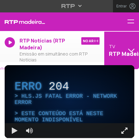
Entrar
RTP Notícias (RTP
NO AR
TV
Madeira)
RTP Madei
Emissão em simultâneo com RTP
Notícias
ERRO
204
HLS.JS FATAL ERROR - NETWORK
ERROR
ESTE CONTEÚDO ESTÁ NESTE
MOMENTO INDISPONÍVEL