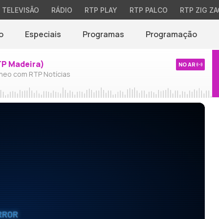
TELEVISÃO
RÁDIO
RTP PLAY
RTP PALCO
RTP ZIG ZA
o
Especiais
Programas
Programação
TP Madeira)
NO AR
neo com RTP Notícias
RROR