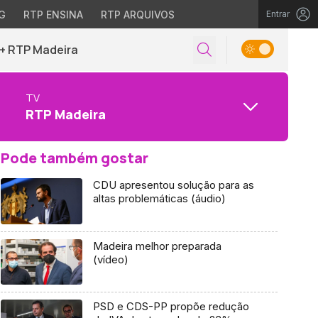
G
RTP ENSINA
RTP ARQUIVOS
Entrar
+ RTP Madeira
TV
RTP Madeira
Pode também gostar
CDU apresentou solução para as
altas problemáticas (áudio)
Madeira melhor preparada
(vídeo)
PSD e CDS-PP propõe redução