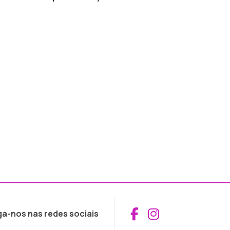
Aceder ao Fac
Aceder ao I
ga-nos nas redes sociais