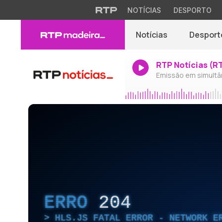
NOTÍCIAS
DESPORTO
Notícias
Desport
RTP Notícias (R
Emissão em simultâ
ERRO
204
HLS.JS FATAL ERROR - NETWORK E