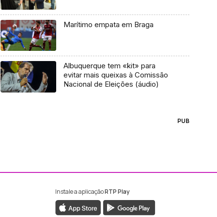
Marítimo empata em Braga
Albuquerque tem «kit» para
evitar mais queixas à Comissão
Nacional de Eleições (áudio)
PUB
Instale a aplicação
RTP Play
ebook da RTP Madeira
nstagram da RTP Madeira