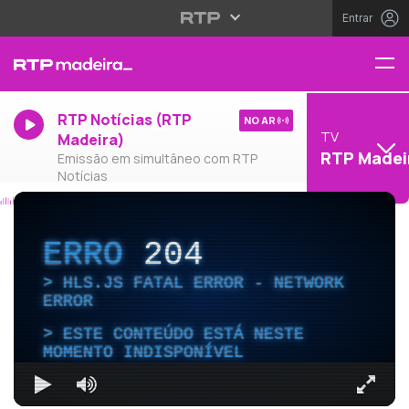
Entrar
RTP Notícias (RTP
NO AR
TV
Madeira)
RTP Madei
Emissão em simultâneo com RTP
Notícias
ERRO
204
HLS.JS FATAL ERROR - NETWORK
ERROR
ESTE CONTEÚDO ESTÁ NESTE
MOMENTO INDISPONÍVEL