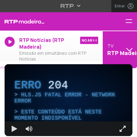
Entrar
RTP Notícias (RTP
NO AR
TV
Madeira)
RTP Madei
Emissão em simultâneo com RTP
Notícias
ERRO
204
HLS.JS FATAL ERROR - NETWORK
ERROR
ESTE CONTEÚDO ESTÁ NESTE
MOMENTO INDISPONÍVEL