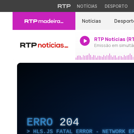
NOTÍCIAS
DESPORTO
Notícias
Desport
RTP Notícias (R
Emissão em simultâ
ERRO
204
HLS.JS FATAL ERROR - NETWORK E