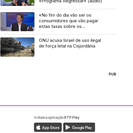
«Programa Regressar» (áudio)
«No fim do dia vão ser os
consumidores que vão pagar
estas taxas sobre os
combustíveis fosseis» (vídeo)
ONU acusa Israel de uso ilegal
de força letal na Cisjordânia
PUB
Instale a aplicação
RTP Play
ebook da RTP Madeira
nstagram da RTP Madeira