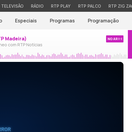
TELEVISÃO
RÁDIO
RTP PLAY
RTP PALCO
RTP ZIG ZA
o
Especiais
Programas
Programação
TP Madeira)
NO AR
neo com RTP Notícias
RROR