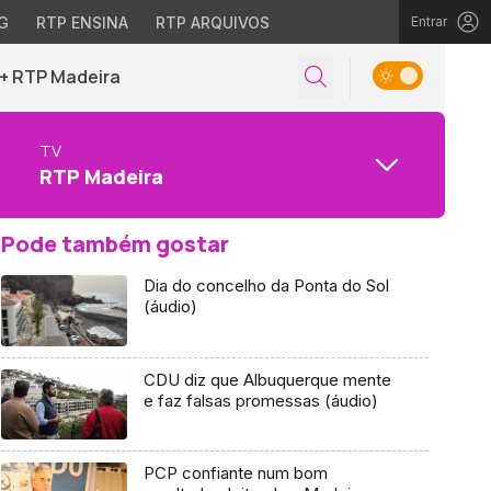
G
RTP ENSINA
RTP ARQUIVOS
Entrar
+ RTP Madeira
TV
RTP Madeira
Pode também gostar
Dia do concelho da Ponta do Sol
(áudio)
CDU diz que Albuquerque mente
e faz falsas promessas (áudio)
PCP confiante num bom