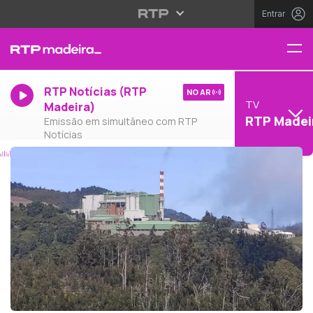
Entrar
RTP Notícias (RTP
NO AR
TV
Madeira)
RTP Madei
Emissão em simultâneo com RTP
Notícias