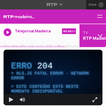
Entrar
Telejornal Madeira
NO AR
TV
RTP Madei
ERRO
204
HLS.JS FATAL ERROR - NETWORK
ERROR
ESTE CONTEÚDO ESTÁ NESTE
MOMENTO INDISPONÍVEL