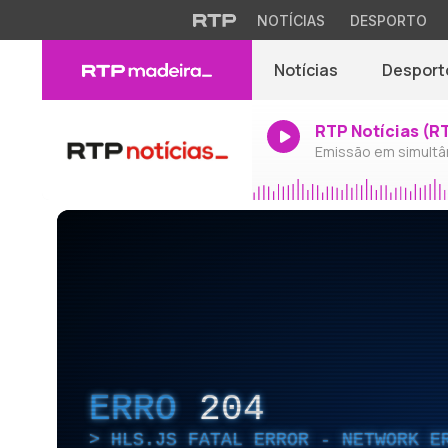
NOTÍCIAS
DESPORTO
Notícias
Desport
RTP Notícias (R
Emissão em simultâ
ERRO
204
HLS.JS FATAL ERROR - NETWORK E