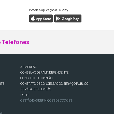
Instale a aplicação
RTP Play
ebook da RTP Madeira
nstagram da RTP Madeira
 Telefones
A EMPRESA
CONSELHO GERAL INDEPENDENTE
CONSELHO DE OPINIÃO
NTE
CONTRATO DE CONCESSÃO DO SERVIÇO PÚBLICO
DE RÁDIO E TELEVISÃO
RGPD
GESTÃO DAS DEFINIÇÕES DE COOKIES
026