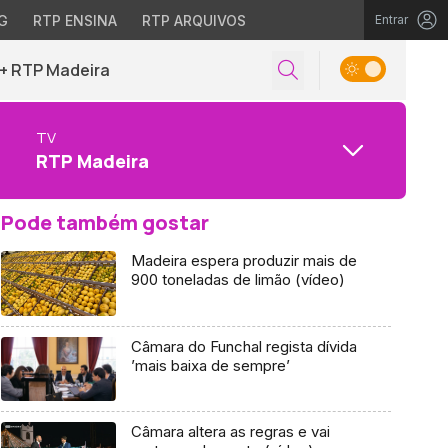
G
RTP ENSINA
RTP ARQUIVOS
Entrar
+ RTP Madeira
TV
RTP Madeira
Pode também gostar
Madeira espera produzir mais de
900 toneladas de limão (vídeo)
Câmara do Funchal regista dívida
’mais baixa de sempre’
Câmara altera as regras e vai