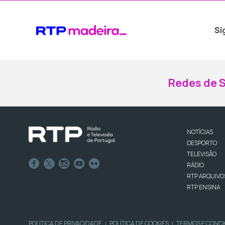
Si
Redes de S
NOTÍCIAS
DESPORTO
TELEVISÃO
RÁDIO
RTP ARQUIVO
RTP ENSINA
POLÍTICA DE PRIVACIDADE
POLÍTICA DE COOKIES
TERMOS E COND
|
|