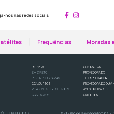
Aceder ao Fac
Aceder ao I
ga-nos nas redes sociais
atélites
Frequências
Moradas e
RTP PLAY
CONTACTOS
EM DIRETO
PROVEDORA DO
REVER PROGRAMAS
TELESPECTADOR
CONCURSOS
PROVEDORA DO OUVI
S
PERGUNTAS FREQUENTES
ACESSIBILIDADES
CONTACTOS
SATÉLITES
IÇÕES
PUBLICIDADE
© RTP, Rádio e Televisão de Portugal 2
|