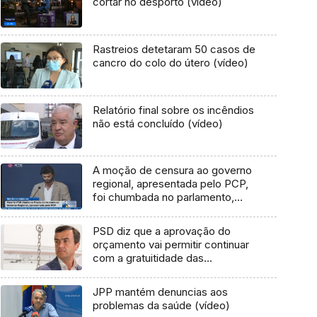
cortar no desporto (vídeo)
Rastreios detetaram 50 casos de
cancro do colo do útero (vídeo)
Relatório final sobre os incêndios
não está concluído (vídeo)
A moção de censura ao governo
regional, apresentada pelo PCP,
foi chumbada no parlamento,
pela maioria PSD (Vídeo)
PSD diz que a aprovação do
orçamento vai permitir continuar
com a gratuitidade das
mensalidades das creches
(áudio)
JPP mantém denuncias aos
problemas da saúde (vídeo)