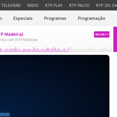
TELEVISÃO
RÁDIO
RTP PLAY
RTP PALCO
RTP ZIG ZA
o
Especiais
Programas
Programação
TP Madeira)
NO AR
neo com RTP Notícias
RROR