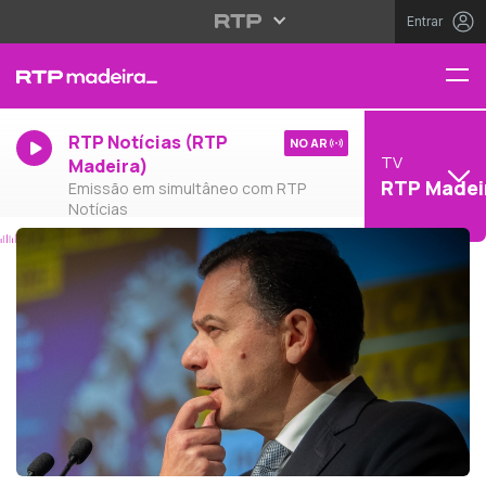
Entrar
RTP Notícias (RTP
NO AR
TV
Madeira)
RTP Madei
Emissão em simultâneo com RTP
Notícias