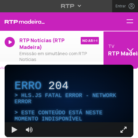
Entrar
RTP Notícias (RTP
NO AR
TV
Madeira)
RTP Madei
Emissão em simultâneo com RTP
Notícias
ERRO
204
HLS.JS FATAL ERROR - NETWORK
ERROR
ESTE CONTEÚDO ESTÁ NESTE
MOMENTO INDISPONÍVEL