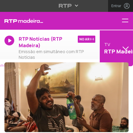
Entrar
RTP Notícias (RTP
NO AR
TV
Madeira)
RTP Madei
Emissão em simultâneo com RTP
Notícias