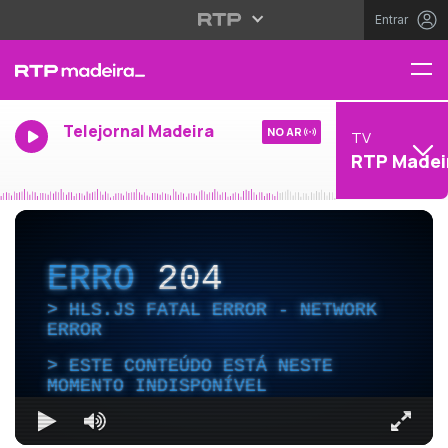
Entrar
Telejornal Madeira
NO AR
TV
RTP Madei
ERRO
204
HLS.JS FATAL ERROR - NETWORK
ERROR
ESTE CONTEÚDO ESTÁ NESTE
MOMENTO INDISPONÍVEL