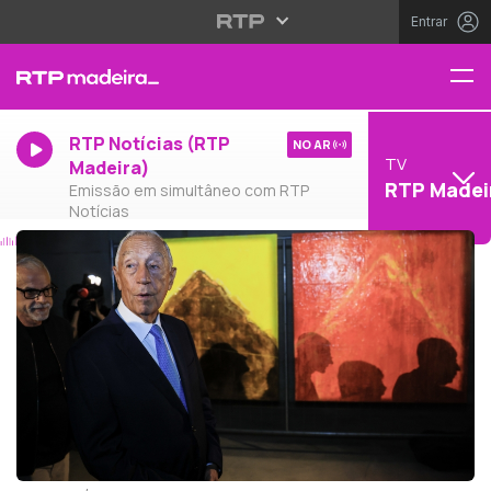
Entrar
RTP Notícias (RTP
NO AR
TV
Madeira)
RTP Madei
Emissão em simultâneo com RTP
Notícias