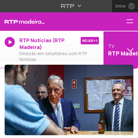
Entrar
RTP Notícias (RTP
NO AR
TV
Madeira)
RTP Madei
Emissão em simultâneo com RTP
Notícias