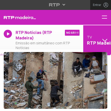
Entrar
RTP Notícias (RTP
NO AR
TV
Madeira)
RTP Madei
Emissão em simultâneo com RTP
Notícias