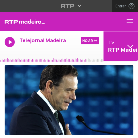
Entrar
Telejornal Madeira
NO AR
TV
RTP Madei