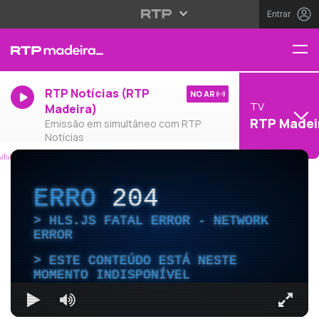
Entrar
RTP Notícias (RTP
NO AR
TV
Madeira)
RTP Madei
Emissão em simultâneo com RTP
Notícias
ERRO
204
HLS.JS FATAL ERROR - NETWORK
ERROR
ESTE CONTEÚDO ESTÁ NESTE
MOMENTO INDISPONÍVEL